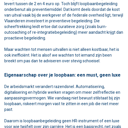
levert tussen de 2 en 4 euro op. Toch blijft loopbaanbegeleiding
onderbenut als preventiemiddel. Dat komt deels doordat de kost
van uitval vaak bij de werkgever of de federale overheid ligt, terwijl
Vlaanderen investeert in preventieve begeleiding. Die
scheeftrekking leidt ertoe dat curatieve zorg (zoals burn-
outcoaching of re-integratiebegeleiding) meer aandacht krijgt dan
proactieve begeleiding.
Maar wachten tot mensen uitvallen is niet alleen kostbaar, het is
ook inefficiënt. Het is alsof we wachten tot iemand zijn been
breekt om pas dan te adviseren over stevig schoeisel.
Eigenaarschap over je loopbaan: een must, geen luxe
De arbeidsmarkt verandert razendsnel. Automatisering,
digitalisering en hybride werken vragen om meer zelfreflectie en
aanpassingsvermogen. Wie vandaag niet bewust stilstaat bij zijn
loopbaan, riskeert morgen vast te zitten in een job die niet meer
past.
Daarom is loopbaanbegeleiding geen HR-instrument of een luxe
voor wie twijfelt over zijn carrière. Het is een basisrecht, net zoals