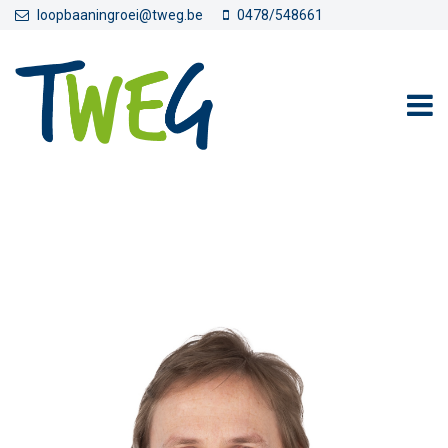
Overslaan en naar de inhoud gaan
loopbaaningroei@tweg.be
0478/548661