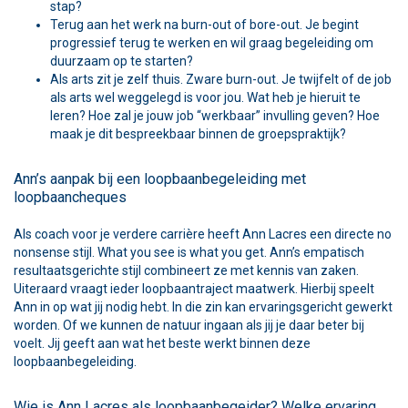
stap?
Terug aan het werk na burn-out of bore-out. Je begint
progressief terug te werken en wil graag begeleiding om
duurzaam op te starten?
Als arts zit je zelf thuis. Zware burn-out. Je twijfelt of de job
als arts wel weggelegd is voor jou. Wat heb je hieruit te
leren? Hoe zal je jouw job “werkbaar” invulling geven? Hoe
maak je dit bespreekbaar binnen de groepspraktijk?
Ann’s aanpak bij een loopbaanbegeleiding met
loopbaancheques
Als coach voor je verdere carrière heeft Ann Lacres een directe no
nonsense stijl. What you see is what you get. Ann’s empatisch
resultaatsgerichte stijl combineert ze met kennis van zaken.
Uiteraard vraagt ieder loopbaantraject maatwerk. Hierbij speelt
Ann in op wat jij nodig hebt. In die zin kan ervaringsgericht gewerkt
worden. Of we kunnen de natuur ingaan als jij je daar beter bij
voelt. Jij geeft aan wat het beste werkt binnen deze
loopbaanbegeleiding.
Wie is Ann Lacres als loopbaanbegeider? Welke ervaring