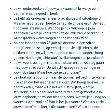
Je wil onderzoeken of jouw werk aansluit bij wie je echt
bent en waar je goed in bent.
Je hebt als ondernemer een prachtig bedrijf uitgebouwd.
Maar je hebt het een beetje gehad, de drive is eruit. Je hebt
nood aan iets nieuws. Wat doe je nu? Verkoop je jouw
aandelen? Word je voorzitter van de RVB van je bedrijf? Je
wil bespreken welke wegen er nog mogelijk zijn?
Na een loopbaan van 25 jaar als director in eenzelfde
bedrijf, zetten ze jou op een zijspoor. Je blijft niet bij de
pakken zitten, en wil jouw loopbaan over een andere boeg
gooien. Hoe begin je hieraan? Welke wegen kan je inslaan?
Je wil veerkrachtiger in jouw job staan en aan de slag gaan
met jouw stressoren. Je wil echt graag veerkrachtiger in
jouw job staan. Maar hoe pak je dat nu aan?
Je staat op het punt om aan de top van het bedrijf te komen
… je voelt dat het niet helemaal klopt. Dat hoogste level … is
aantrekkelijk, maar wil je het wel? Je twijfelt, want je
struikelde al een paar keer over jouw eigen gezondheid in
jouw loopbaan, en wil dat niet nog eens. Wat wil je nu nog op
werkvlak waarmaken? Wat is het jou waard? Wat is nu echt
jouw droom? Hoe kan je die waarmaken? Wat is de eerste