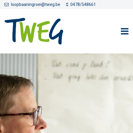
Overslaan en naar de inhoud gaan
loopbaaningroei@tweg.be
0478/548661